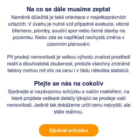
Na co se dále musíme zeptat
Neméně důležitá je také orientace v majetkoprávních
vztazích. V úvahu je nutné vzít případné exekuce, věcné
břemeno, plomby, soudní spor nebo černé stavby na
pozemku. Nebo zda se například nechystá změna v
územním plánování.
Při prodeji nemovitosti je velkou výhodu znalost prostředí
realit a dlouhodobá zkušenost, protože všechny zmíněné
faktory mohou mít vliv na cenu i v řádu několika statisíců.
Ptejte se nás na cokoliv
Sjednejte si nezávaznou schůzku s naším makléřem, na
které projdete veškeré detaily týkající se prodeje vaší
nemovitosti. Jedině tak dokážeme určit cenu nejvyšší, ale
stále reálnou.
Sjednat schůzku