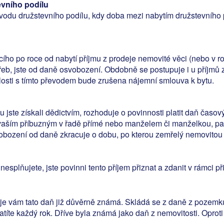
evního podílu
evodu družstevního podílu, kdy doba mezi nabytím družstevního
ího po roce od nabytí příjmu z prodeje nemovité věci (nebo v ro
řeb, jste od daně osvobození. Obdobně se postupuje i u příjmů
slosti s tímto převodem bude zrušena nájemní smlouva k bytu.
 jste získali dědictvím, rozhoduje o povinnosti platit daň časov
 vaším příbuzným v řadě přímé nebo manželem či manželkou, p
vobození od daně zkracuje o dobu, po kterou zemřelý nemovitou v
splňujete, jste povinni tento příjem přiznat a zdanit v rámci př
je vám tato daň již důvěrně známá. Skládá se z daně z pozemku
latíte každý rok. Dříve byla známá jako daň z nemovitosti. Oprot