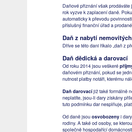
Daňové přiznání však prodáváte j
rok vyzve k zaplacení daně. Poku
automaticky k převodu povinnosti 
příslušný finanční úřad a prodané
Daň z nabytí nemovitých
Dříve se této dani říkalo „daň z 
Daň dědická a darovací
Od roku 2014 jsou veškeré
příjm
daňovém přiznání, pokud se jedná
nutnost platby notáři, kterému n
Daň darovací
již také formálně n
neplatíte, jsou-li dary získány p
tuto podmínku dar nesplňuje, pla
Od daně jsou
osvobozeny
i dary
rodiny. A také od osoby, se kter
společně hospodařící domácnosti