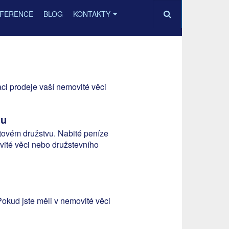
FERENCE
BLOG
KONTAKTY
aci prodeje vaší nemovité věci
lu
ytovém družstvu. Nabité peníze
ovité věci nebo družstevního
okud jste měli v nemovité věci