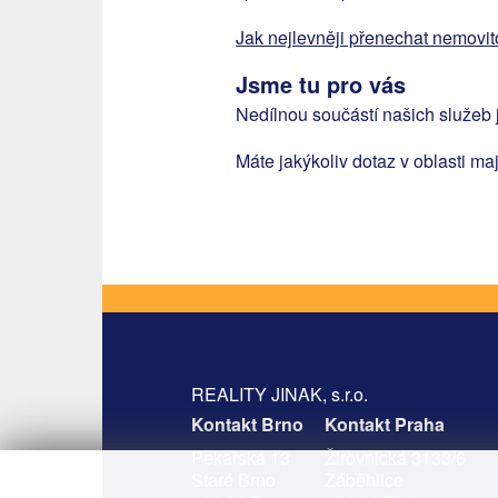
Jak nejlevněji přenechat nemovi
Jsme tu pro vás
Nedílnou součástí našich služeb j
Máte jakýkoliv dotaz v oblasti m
REALITY JINAK, s.r.o.
Kontakt Brno
Kontakt Praha
Pekařská 13
Žirovnická 3133/6
Staré Brno
Záběhlice