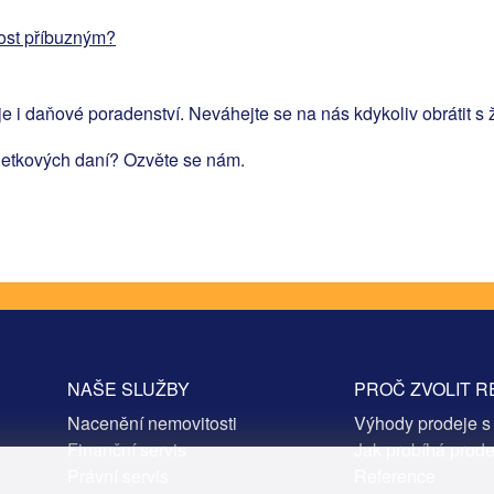
tost příbuzným?
e i daňové poradenství. Neváhejte se na nás kdykoliv obrátit s 
ajetkových daní? Ozvěte se nám.
NAŠE SLUŽBY
PROČ ZVOLIT R
Nacenění nemovitosti
Výhody prodeje s
Finanční servis
Jak probíhá prode
Právní servis
Reference