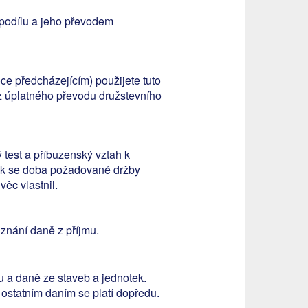
 podílu a jeho převodem
ce předcházejícím) použijete tuto
 z úplatného převodu družstevního
ý test a příbuzenský vztah k
ak se doba požadované držby
ěc vlastnil.
iznání daně z příjmu.
 a daně ze staveb a jednotek.
i ostatním daním se platí dopředu.