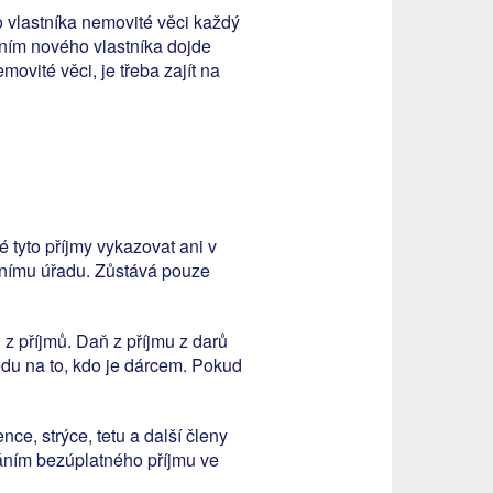
o vlastníka nemovité věci každý
ením nového vlastníka dojde
ovité věci, je třeba zajít na
 tyto příjmy vykazovat ani v
čnímu úřadu. Zůstává pouze
 z příjmů. Daň z příjmu z darů
edu na to, kdo je dárcem. Pokud
nce, strýce, tetu a další členy
káním bezúplatného příjmu ve