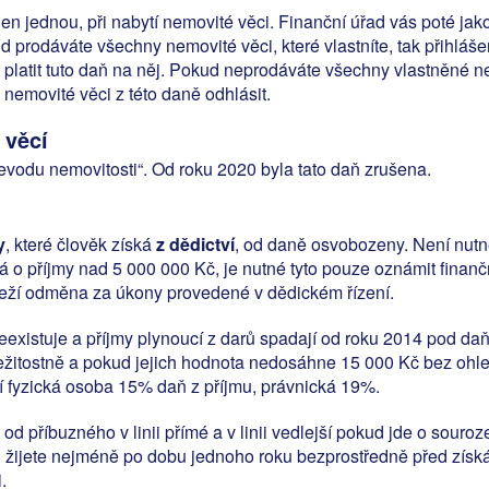
en jednou, při nabytí nemovité věci. Finanční úřad vás poté jak
d prodáváte všechny nemovité věci, které vlastníte, tak přihláš
platit tuto daň na něj. Pokud neprodáváte všechny vlastněné nem
 nemovité věci z této daně odhlásit.
 věcí
převodu nemovitosti“. Od roku 2020 byla tato daň zrušena.
y
, které člověk získá
z dědictví
, od daně osvobozeny. Není nutné
 o příjmy nad 5 000 000 Kč, je nutné tyto pouze oznámit finan
áleží odměna za úkony provedené v dědickém řízení.
eexistuje a příjmy plynoucí z darů spadají od roku 2014 pod daň
říležitostně a pokud jejich hodnota nedosáhne 15 000 Kč bez ohl
tí fyzická osoba 15% daň z příjmu, právnická 19%.
 od příbuzného v linii přímé a v linii vedlejší pokud jde o souroze
ou žijete nejméně po dobu jednoho roku bezprostředně před zís
.