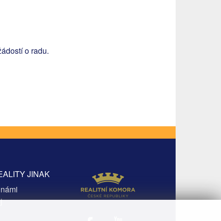
žádostí o radu.
EALITY JINAK
 námi
j