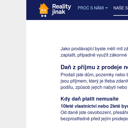
PROČ S NÁMI
NAŠE 
Jako prodávající byste měli mít z
zaplatit, případně využít zákonn
Daň z příjmu z prodeje n
Prodali jste dům, pozemky nebo by
jsou příjmem, který je třeba zdan
podílu, způsob jejich nabytí nebo
Kdy daň platit nemusíte
10leté vlastnictví nebo 2leté by
Od daně jste osvobozeni, přesáhn
bezprostředně před jejím prodejem 