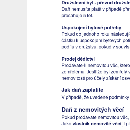
Družstevní byt - převod družst
Daň nemusíte platit v případě př
přesahuje 5 let.
Uspokojení bytové potřeby
Pokud do jednoho roku následujíc
částku k uspokojení bytových pot
podílu v družstvu, pokud v souvi
Prodej dědictví
Prodáváte-li nemovitou věc, kterou
zemřelému. Jestliže byl zemřelý
nemovitosti pro účely získání os
Jak daň zaplatíte
V případě, že uvedené podmínky ne
Daň z nemovitých věcí
Pokud prodáváte nemovitou věc, 
Jako
vlastník nemovité věci
ji p