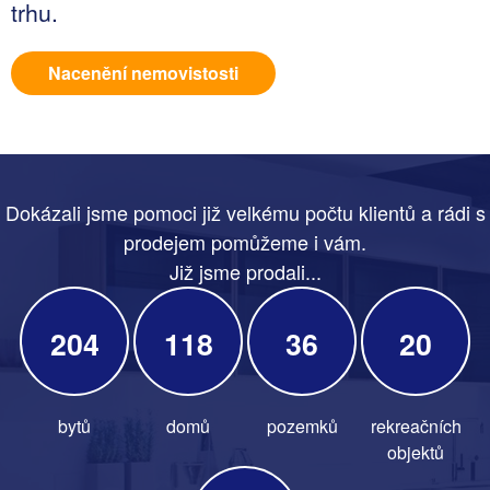
trhu.
Nacenění nemovistosti
Dokázali jsme pomoci již velkému počtu klientů a rádi s
prodejem pomůžeme i vám.
Již jsme prodali...
204
118
36
20
bytů
domů
pozemků
rekreačních
objektů