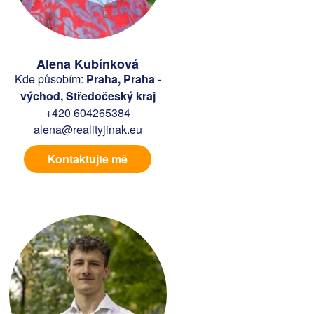
Alena Kubínková
Kde působím:
Praha, Praha -
východ, Středočeský kraj
+420 604265384
alena@realityjinak.eu
Kontaktujte mě