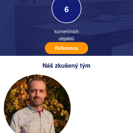
6
komerčních
objektů
Reference
Náš zkušený tým