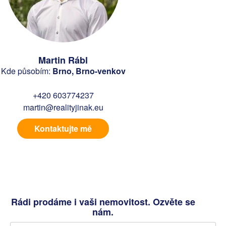
Martin Rábl
Kde působím:
Brno, Brno-venkov
+420 603774237
martin@realityjinak.eu
Kontaktujte mě
Rádi prodáme i vaši nemovitost. Ozvěte se
nám.