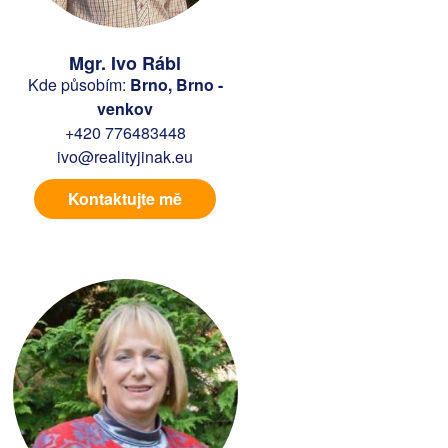
Mgr. Ivo Rábl
Kde působím:
Brno, Brno -
venkov
+420 776483448
ivo@realityjinak.eu
Kontaktujte mě