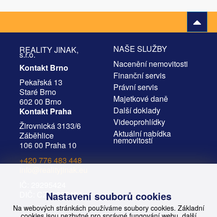
NAŠE SLUŽBY
REALITY JINAK,
s.r.o.
Nacenění nemovitosti
Kontakt Brno
Finanční servis
Pekařská 13
Právní servis
Staré Brno
Majetkové daně
602 00 Brno
Další doklady
Kontakt Praha
Videoprohlídky
Žirovnická 3133/6
Aktuální nabídka
Záběhlice
nemovitostí
106 00 Praha 10
+420 776 483 448
info@realityjinak.eu
IČ: 29295424
DIČ: CZ29295424
Nastavení souborů cookies
Na webových stránkách používáme soubory cookies. Základní
cookies jsou nezbytné pro správné fungování webu, další